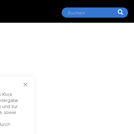
SUCH
Suche
SCHLIESSEN
 Klick
eitergabe
g und zur
e, sowie
durch