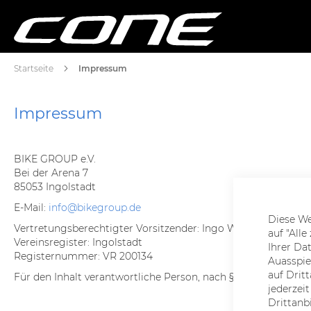
Startseite
Impressum
Impressum
BIKE GROUP e.V.
Bei der Arena 7
85053 Ingolstadt
E-Mail:
info@bikegroup.de
Diese We
Vertretungsberechtigter Vorsitzender: Ingo Wahl
auf "All
Vereinsregister: Ingolstadt
Ihrer Da
Registernummer: VR 200134
Auasspie
auf Drit
Für den Inhalt verantwortliche Person, nach §6 MDStV: Ingo W
jederzei
Drittanb