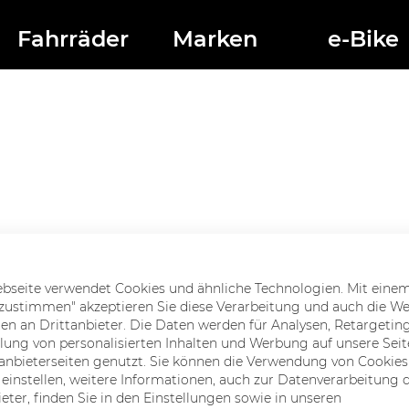
Fahrräder
Marken
e-Bike
bseite verwendet Cookies und ähnliche Technologien. Mit einem
e zustimmen" akzeptieren Sie diese Verarbeitung und auch die W
ten an Drittanbieter. Die Daten werden für Analysen, Retargetin
lung von personalisierten Inhalten und Werbung auf unsere Seit
tanbieterseiten genutzt. Sie können die Verwendung von Cookies
ahl, Sitz: Ingolstadt
t einstellen, weitere Informationen, auch zur Datenverarbeitung 
ieter, finden Sie in den Einstellungen sowie in unseren