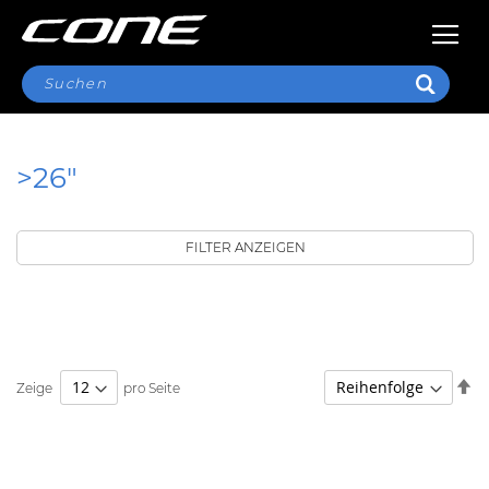
SUCHE
>26"
FILTER ANZEIGEN
Ab
Zeige
pro Seite
so