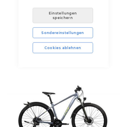
Einstellungen
speichern
CONE Trail 2.0 Allroad DISC 29
Sondereinstellungen
899,00 €
Cookies ablehnen
inkl. MwSt.