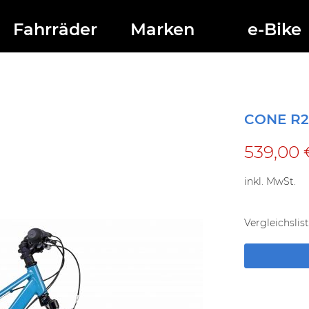
Fahrräder
Marken
e-Bike
CONE R2
539,00 
inkl. MwSt.
Vergleichslist