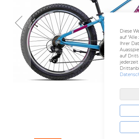
Diese We
auf "All
Ihrer Da
Auasspie
auf Drit
jederzei
Drittanb
Datensc