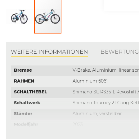
Zum
Anfang
der
WEITERE INFORMATIONEN
BEWERTUNG
Bildgalerie
springen
Weitere
Bremse
V-Brake, Aluminium, linear sp
Informationen
RAHMEN
Aluminium 6061
SCHALTHEBEL
Shimano SL-RS35-L Revoshift 
Schaltwerk
Shimano Tourney 21-Gang Ket
Ständer
Aluminium, verstellbar
Modelljahr
2023
Rahmenmaterial
Aluminium