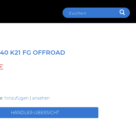
SUCH
Suche
40 K21 FG OFFROAD
€
e:
hinzufügen
|
ansehen
HÄNDLER-ÜBERSICHT