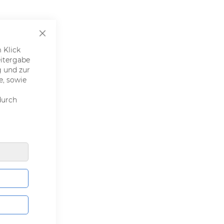
SCHLIESSEN
 Klick
eitergabe
g und zur
e, sowie
durch