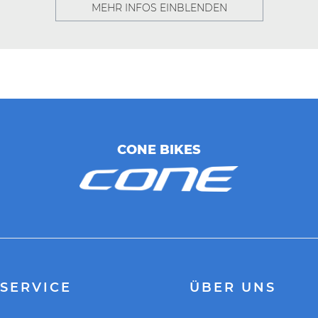
MEHR INFOS EINBLENDEN
ammer
22-24-28T
CONE BIKES
5,4mm
x140mm / Aluminium 14Gx3/8"x36Hx135x180MM
rz mit Reflektoren, 9/16 Gewinde
SERVICE
ÜBER UNS