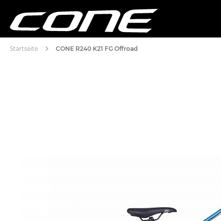
Startseite
CONE R240 K21 FG Offroad
Zum
Ende
der
Bildgalerie
springen