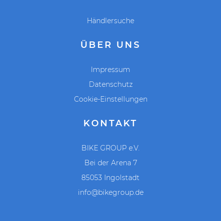
31,8mm
Händlersuche
Suntour SF18-XCT-30 DS 29, 100mm
SKS Velo 65
ÜBER UNS
ja
Impressum
Scheibenbremsen hydraulisch
Datenschutz
Federgabel
Cookie-Einstellungen
nein
KONTAKT
Herren
Diamant
BIKE GROUP e.V.
nein
Bei der Arena 7
Kettenschaltung mechanisch
85053 Ingolstadt
ja
info@bikegroup.de
ja
29''