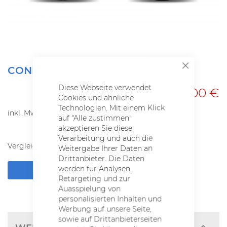
Zum
CONE TRAIL 2.0 ALLROAD DISC 29
SCHLIESSEN
Anfang
der
Diese Webseite verwendet
899,00 €
Bildgalerie
Cookies und ähnliche
springen
Technologien. Mit einem Klick
inkl. MwSt.
auf "Alle zustimmen"
akzeptieren Sie diese
Verarbeitung und auch die
Vergleichsliste:
hinzufügen
|
ansehen
Weitergabe Ihrer Daten an
Drittanbieter. Die Daten
werden für Analysen,
HÄNDLER-ÜBERSICHT
Retargeting und zur
Auasspielung von
personalisierten Inhalten und
Werbung auf unsere Seite,
sowie auf Drittanbieterseiten