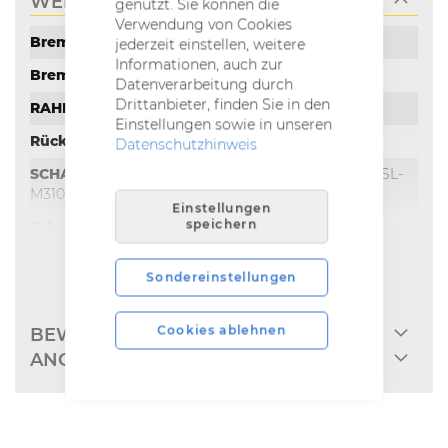
WEITERE INFORMATIONEN
genutzt. Sie können die
Verwendung von Cookies
Weitere
Shimano BR-MT200, 160mm CL
jederzeit einstellen, weitere
Informationen
Informationen, auch zur
Shimano BR-MT200, 160mm CL
Datenverarbeitung durch
Drittanbieter, finden Sie in den
Aluminium 6061, ICR
Einstellungen sowie in unseren
nein
Datenschutzhinweis
Shimano SL-M310-8R, / Shimano SL-
M310-3L
Einstellungen
speichern
Shimano Acera RD-M360 SGS
KSA40 CL-KA81
MEHR INFOS EINBLENDEN
Sondereinstellungen
2023
Aluminium
Cookies ablehnen
BEWERTUNGEN
ANGABEN ZUR PRODUKTSICHERHEIT
55 cm (21,5 '')
ice blue / lime
4250969297270