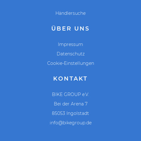
Federgabel
Händlersuche
nein
ÜBER UNS
Herren
Diamant
Impressum
nein
Datenschutz
Kettenschaltung mechanisch
Cookie-Einstellungen
nein
KONTAKT
nein
29''
BIKE GROUP e.V.
Shimano BL-MT200
Bei der Arena 7
85053 Ingolstadt
Shimano FH-TX505-8-QR, 32H 135mm
OLD, CL
info@bikegroup.de
Shimano HB-TX505, 32H 100mm OLD, CL