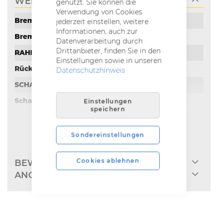
WEITERE INFORMATIONEN
genutzt. Sie können die
Verwendung von Cookies
Weitere
Shimano BR-MT200, 160mm CL
jederzeit einstellen, weitere
Informationen
Informationen, auch zur
Shimano BR-MT200, 160mm CL
Datenverarbeitung durch
Drittanbieter, finden Sie in den
Aluminium 6061, ICR
Einstellungen sowie in unseren
nein
Datenschutzhinweis
Shimano SL-M4100-10R
Shimano Deore RD-M4120 SGS
Einstellungen
speichern
2023
Aluminium
MEHR INFOS EINBLENDEN
Sondereinstellungen
55 cm (21,5 '')
Cookies ablehnen
BEWERTUNGEN
dark grey / light grey
ANGABEN ZUR PRODUKTSICHERHEIT
4250969297430
100mm
700C x 32H Aluminium, Hohlkammer