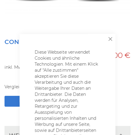
Zum
CONE TRAIL 4.0 29
SCHLIESSEN
Anfang
der
Diese Webseite verwendet
1.099,00 €
Bildgalerie
Cookies und ähnliche
springen
Technologien. Mit einem Klick
inkl. MwSt.
auf "Alle zustimmen"
akzeptieren Sie diese
Verarbeitung und auch die
Vergleichsliste:
hinzufügen
|
ansehen
Weitergabe Ihrer Daten an
Drittanbieter. Die Daten
werden für Analysen,
HÄNDLER-ÜBERSICHT
Retargeting und zur
Auasspielung von
personalisierten Inhalten und
Werbung auf unsere Seite,
sowie auf Drittanbieterseiten