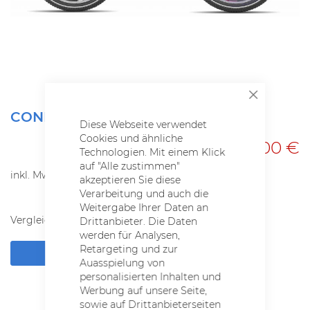
SCHLIESSEN
Zum
CONE Y200 K7 ND ALLROAD
Anfang
Diese Webseite verwendet
der
Cookies und ähnliche
539,00 €
Bildgalerie
Technologien. Mit einem Klick
springen
auf "Alle zustimmen"
inkl. MwSt.
akzeptieren Sie diese
Verarbeitung und auch die
Weitergabe Ihrer Daten an
Vergleichsliste:
hinzufügen
|
ansehen
Drittanbieter. Die Daten
werden für Analysen,
Retargeting und zur
HÄNDLER-ÜBERSICHT
Auasspielung von
personalisierten Inhalten und
Werbung auf unsere Seite,
sowie auf Drittanbieterseiten