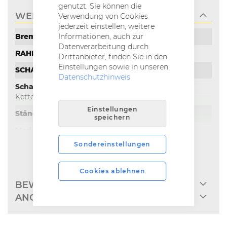
genutzt. Sie können die
WEITERE INFORMATIONEN
Verwendung von Cookies
jederzeit einstellen, weitere
Weitere
V-Brake, Aluminium, linear spring
Informationen, auch zur
Informationen
Datenverarbeitung durch
Aluminium 6061
Drittanbieter, finden Sie in den
Einstellungen sowie in unseren
Shimano SL-RS35-7R Revoshift
Datenschutzhinweis
Shimano Tourney 7-Gang
Kettenschaltung
Einstellungen
Aluminium, verstellbar
speichern
2023
Sondereinstellungen
Aluminium
MEHR INFOS EINBLENDEN
28 cm (11,0 '')
Cookies ablehnen
jadegrün/bordeaux/creme
BEWERTUNGEN
ANGABEN ZUR PRODUKTSICHERHEIT
4250969295764
20" x 36H Aluminium, Hohlkammer