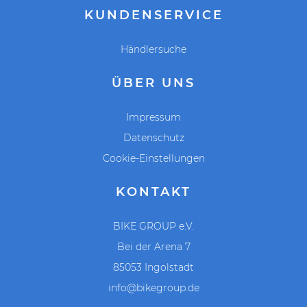
Kunststoff, schwarz
KUNDENSERVICE
ja
Händlersuche
Felgenbremsen mechanisch
Starrgabel
ÜBER UNS
nein
Impressum
Kinder
Datenschutz
Y-Rahmen
Cookie-Einstellungen
nein
KONTAKT
Kettenschaltung mechanisch
ja
BIKE GROUP e.V.
ja
Bei der Arena 7
20''
85053 Ingolstadt
Aluminium, 3 Finger
info@bikegroup.de
Aluminium 14Gx3/8"x36Hx135x180MM